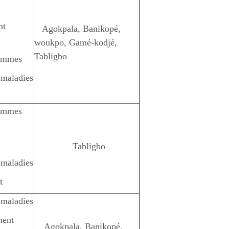
nt
Agokpala, Banikopé,
woukpo, Gamé-kodjé,
Tabligbo
femmes
s maladies
femmes
Tabligbo
s maladies
t
s maladies
ment
Agokpala, Banikopé,