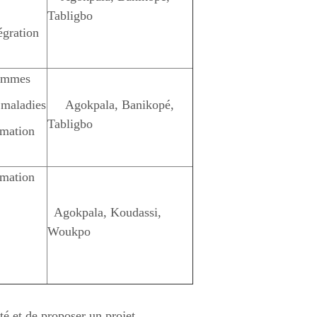
Tabligbo
égration
femmes
s maladies
Agokpala, Banikopé,
Tabligbo
imation
imation
Agokpala, Koudassi,
Woukpo
ité et de proposer un projet.