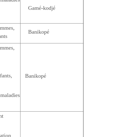
Gamé-kodjé
femmes,
Banikopé
ants
femmes,
fants,
Banikopé
s maladies
nt
ation