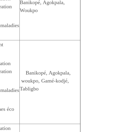
Banikopé, Agokpala,
ration
Woukpo
s maladies
nt
ation
ration
Banikopé, Agokpala,
woukpo, Gamé-kodjé,
Tabligbo
s maladies
nes éco
ation